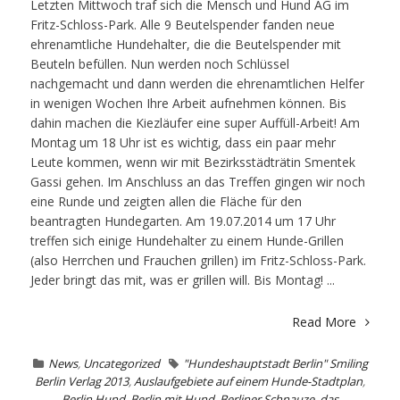
Letzten Mittwoch traf sich die Mensch und Hund AG im
Fritz-Schloss-Park. Alle 9 Beutelspender fanden neue
ehrenamtliche Hundehalter, die die Beutelspender mit
Beuteln befüllen. Nun werden noch Schlüssel
nachgemacht und dann werden die ehrenamtlichen Helfer
in wenigen Wochen Ihre Arbeit aufnehmen können. Bis
dahin machen die Kiezläufer eine super Auffüll-Arbeit! Am
Montag um 18 Uhr ist es wichtig, dass ein paar mehr
Leute kommen, wenn wir mit Bezirksstädträtin Smentek
Gassi gehen. Im Anschluss an das Treffen gingen wir noch
eine Runde und zeigten allen die Fläche für den
beantragten Hundegarten. Am 19.07.2014 um 17 Uhr
treffen sich einige Hundehalter zu einem Hunde-Grillen
(also Herrchen und Frauchen grillen) im Fritz-Schloss-Park.
Jeder bringt das mit, was er grillen will. Bis Montag! ...
Read More
News
,
Uncategorized
"Hundeshauptstadt Berlin" Smiling
Berlin Verlag 2013
,
Auslaufgebiete auf einem Hunde-Stadtplan
,
Berlin Hund
,
Berlin mit Hund
,
Berliner Schnauze
,
das