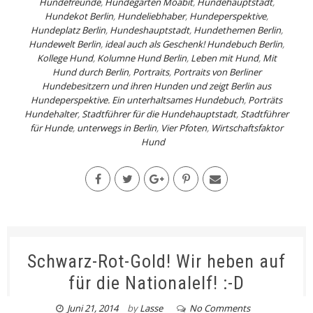
Hundefreunde
,
Hundegarten Moabit
,
Hundehauptstadt
,
Hundekot Berlin
,
Hundeliebhaber
,
Hundeperspektive
,
Hundeplatz Berlin
,
Hundeshauptstadt
,
Hundethemen Berlin
,
Hundewelt Berlin
,
ideal auch als Geschenk! Hundebuch Berlin
,
Kollege Hund
,
Kolumne Hund Berlin
,
Leben mit Hund
,
Mit
Hund durch Berlin
,
Portraits
,
Portraits von Berliner
Hundebesitzern und ihren Hunden und zeigt Berlin aus
Hundeperspektive. Ein unterhaltsames Hundebuch
,
Porträts
Hundehalter
,
Stadtführer für die Hundehauptstadt
,
Stadtführer
für Hunde
,
unterwegs in Berlin
,
Vier Pfoten
,
Wirtschaftsfaktor
Hund
Schwarz-Rot-Gold! Wir heben auf
für die Nationalelf! :-D
Juni 21, 2014
by
Lasse
No Comments