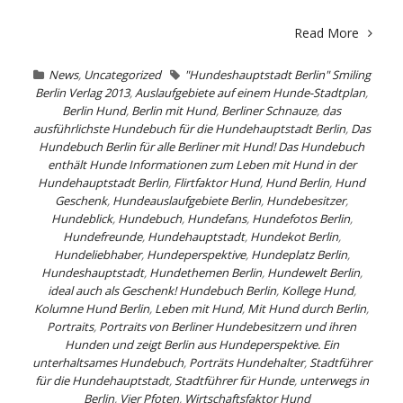
Read More
News
,
Uncategorized
"Hundeshauptstadt Berlin" Smiling
Berlin Verlag 2013
,
Auslaufgebiete auf einem Hunde-Stadtplan
,
Berlin Hund
,
Berlin mit Hund
,
Berliner Schnauze
,
das
ausführlichste Hundebuch für die Hundehauptstadt Berlin
,
Das
Hundebuch Berlin für alle Berliner mit Hund! Das Hundebuch
enthält Hunde Informationen zum Leben mit Hund in der
Hundehauptstadt Berlin
,
Flirtfaktor Hund
,
Hund Berlin
,
Hund
Geschenk
,
Hundeauslaufgebiete Berlin
,
Hundebesitzer
,
Hundeblick
,
Hundebuch
,
Hundefans
,
Hundefotos Berlin
,
Hundefreunde
,
Hundehauptstadt
,
Hundekot Berlin
,
Hundeliebhaber
,
Hundeperspektive
,
Hundeplatz Berlin
,
Hundeshauptstadt
,
Hundethemen Berlin
,
Hundewelt Berlin
,
ideal auch als Geschenk! Hundebuch Berlin
,
Kollege Hund
,
Kolumne Hund Berlin
,
Leben mit Hund
,
Mit Hund durch Berlin
,
Portraits
,
Portraits von Berliner Hundebesitzern und ihren
Hunden und zeigt Berlin aus Hundeperspektive. Ein
unterhaltsames Hundebuch
,
Porträts Hundehalter
,
Stadtführer
für die Hundehauptstadt
,
Stadtführer für Hunde
,
unterwegs in
Berlin
,
Vier Pfoten
,
Wirtschaftsfaktor Hund