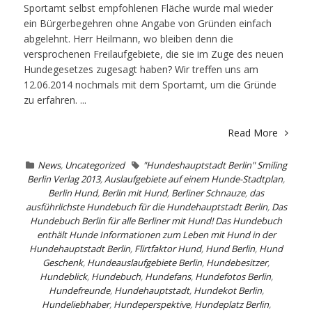
Sportamt selbst empfohlenen Fläche wurde mal wieder
ein Bürgerbegehren ohne Angabe von Gründen einfach
abgelehnt. Herr Heilmann, wo bleiben denn die
versprochenen Freilaufgebiete, die sie im Zuge des neuen
Hundegesetzes zugesagt haben? Wir treffen uns am
12.06.2014 nochmals mit dem Sportamt, um die Gründe
zu erfahren. ...
Read More
News
,
Uncategorized
"Hundeshauptstadt Berlin" Smiling
Berlin Verlag 2013
,
Auslaufgebiete auf einem Hunde-Stadtplan
,
Berlin Hund
,
Berlin mit Hund
,
Berliner Schnauze
,
das
ausführlichste Hundebuch für die Hundehauptstadt Berlin
,
Das
Hundebuch Berlin für alle Berliner mit Hund! Das Hundebuch
enthält Hunde Informationen zum Leben mit Hund in der
Hundehauptstadt Berlin
,
Flirtfaktor Hund
,
Hund Berlin
,
Hund
Geschenk
,
Hundeauslaufgebiete Berlin
,
Hundebesitzer
,
Hundeblick
,
Hundebuch
,
Hundefans
,
Hundefotos Berlin
,
Hundefreunde
,
Hundehauptstadt
,
Hundekot Berlin
,
Hundeliebhaber
,
Hundeperspektive
,
Hundeplatz Berlin
,