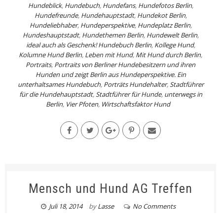
Hundeblick
,
Hundebuch
,
Hundefans
,
Hundefotos Berlin
,
Hundefreunde
,
Hundehauptstadt
,
Hundekot Berlin
,
Hundeliebhaber
,
Hundeperspektive
,
Hundeplatz Berlin
,
Hundeshauptstadt
,
Hundethemen Berlin
,
Hundewelt Berlin
,
ideal auch als Geschenk! Hundebuch Berlin
,
Kollege Hund
,
Kolumne Hund Berlin
,
Leben mit Hund
,
Mit Hund durch Berlin
,
Portraits
,
Portraits von Berliner Hundebesitzern und ihren
Hunden und zeigt Berlin aus Hundeperspektive. Ein
unterhaltsames Hundebuch
,
Porträts Hundehalter
,
Stadtführer
für die Hundehauptstadt
,
Stadtführer für Hunde
,
unterwegs in
Berlin
,
Vier Pfoten
,
Wirtschaftsfaktor Hund
Mensch und Hund AG Treffen
Juli 18, 2014
by
Lasse
No Comments