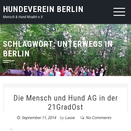
HUNDEVEREIN BERLIN
Mensch & Hund Moabit e.V.
SCHLAGWORT: UNTERWEGS IN
BERLIN
Die Mensch und Hund AG in der
21GradOst
September 11, 2014
by
Lasse
No Comments
...