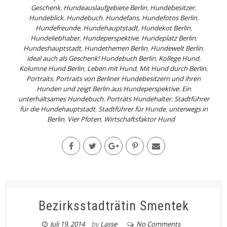
Geschenk
,
Hundeauslaufgebiete Berlin
,
Hundebesitzer
,
Hundeblick
,
Hundebuch
,
Hundefans
,
Hundefotos Berlin
,
Hundefreunde
,
Hundehauptstadt
,
Hundekot Berlin
,
Hundeliebhaber
,
Hundeperspektive
,
Hundeplatz Berlin
,
Hundeshauptstadt
,
Hundethemen Berlin
,
Hundewelt Berlin
,
ideal auch als Geschenk! Hundebuch Berlin
,
Kollege Hund
,
Kolumne Hund Berlin
,
Leben mit Hund
,
Mit Hund durch Berlin
,
Portraits
,
Portraits von Berliner Hundebesitzern und ihren
Hunden und zeigt Berlin aus Hundeperspektive. Ein
unterhaltsames Hundebuch
,
Porträts Hundehalter
,
Stadtführer
für die Hundehauptstadt
,
Stadtführer für Hunde
,
unterwegs in
Berlin
,
Vier Pfoten
,
Wirtschaftsfaktor Hund
Bezirksstadträtin Smentek
Juli 19, 2014
by
Lasse
No Comments