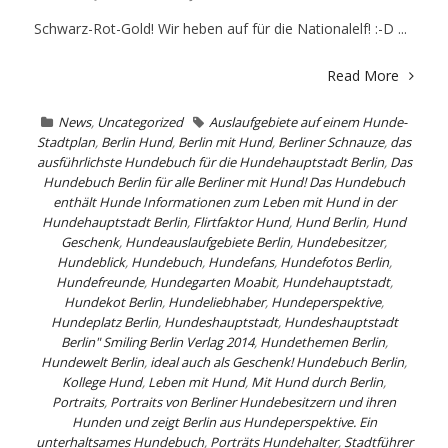
Schwarz-Rot-Gold! Wir heben auf für die Nationalelf! :-D ...
Read More
News
,
Uncategorized
Auslaufgebiete auf einem Hunde-
Stadtplan
,
Berlin Hund
,
Berlin mit Hund
,
Berliner Schnauze
,
das
ausführlichste Hundebuch für die Hundehauptstadt Berlin
,
Das
Hundebuch Berlin für alle Berliner mit Hund! Das Hundebuch
enthält Hunde Informationen zum Leben mit Hund in der
Hundehauptstadt Berlin
,
Flirtfaktor Hund
,
Hund Berlin
,
Hund
Geschenk
,
Hundeauslaufgebiete Berlin
,
Hundebesitzer
,
Hundeblick
,
Hundebuch
,
Hundefans
,
Hundefotos Berlin
,
Hundefreunde
,
Hundegarten Moabit
,
Hundehauptstadt
,
Hundekot Berlin
,
Hundeliebhaber
,
Hundeperspektive
,
Hundeplatz Berlin
,
Hundeshauptstadt
,
Hundeshauptstadt
Berlin" Smiling Berlin Verlag 2014
,
Hundethemen Berlin
,
Hundewelt Berlin
,
ideal auch als Geschenk! Hundebuch Berlin
,
Kollege Hund
,
Leben mit Hund
,
Mit Hund durch Berlin
,
Portraits
,
Portraits von Berliner Hundebesitzern und ihren
Hunden und zeigt Berlin aus Hundeperspektive. Ein
unterhaltsames Hundebuch
,
Porträts Hundehalter
,
Stadtführer