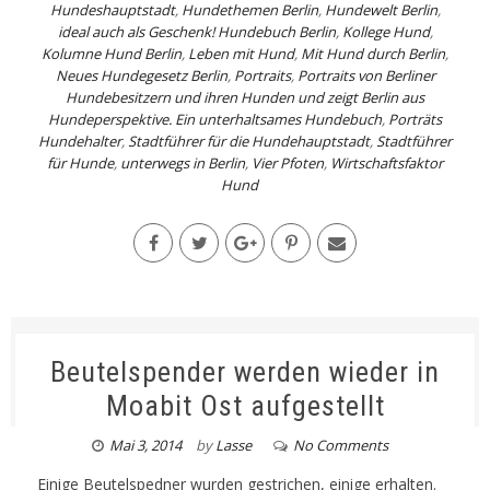
Hundeshauptstadt
,
Hundethemen Berlin
,
Hundewelt Berlin
,
ideal auch als Geschenk! Hundebuch Berlin
,
Kollege Hund
,
Kolumne Hund Berlin
,
Leben mit Hund
,
Mit Hund durch Berlin
,
Neues Hundegesetz Berlin
,
Portraits
,
Portraits von Berliner
Hundebesitzern und ihren Hunden und zeigt Berlin aus
Hundeperspektive. Ein unterhaltsames Hundebuch
,
Porträts
Hundehalter
,
Stadtführer für die Hundehauptstadt
,
Stadtführer
für Hunde
,
unterwegs in Berlin
,
Vier Pfoten
,
Wirtschaftsfaktor
Hund
Beutelspender werden wieder in
Moabit Ost aufgestellt
Mai 3, 2014
by
Lasse
No Comments
Einige Beutelspedner wurden gestrichen, einige erhalten.