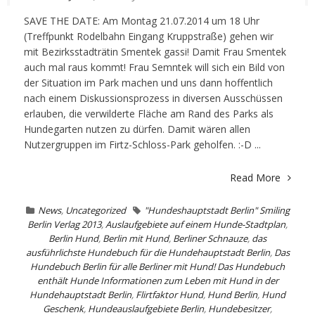
SAVE THE DATE: Am Montag 21.07.2014 um 18 Uhr
(Treffpunkt Rodelbahn Eingang Kruppstraße) gehen wir
mit Bezirksstadträtin Smentek gassi! Damit Frau Smentek
auch mal raus kommt! Frau Semntek will sich ein Bild von
der Situation im Park machen und uns dann hoffentlich
nach einem Diskussionsprozess in diversen Ausschüssen
erlauben, die verwilderte Fläche am Rand des Parks als
Hundegarten nutzen zu dürfen. Damit wären allen
Nutzergruppen im Firtz-Schloss-Park geholfen. :-D ...
Read More
News
,
Uncategorized
"Hundeshauptstadt Berlin" Smiling
Berlin Verlag 2013
,
Auslaufgebiete auf einem Hunde-Stadtplan
,
Berlin Hund
,
Berlin mit Hund
,
Berliner Schnauze
,
das
ausführlichste Hundebuch für die Hundehauptstadt Berlin
,
Das
Hundebuch Berlin für alle Berliner mit Hund! Das Hundebuch
enthält Hunde Informationen zum Leben mit Hund in der
Hundehauptstadt Berlin
,
Flirtfaktor Hund
,
Hund Berlin
,
Hund
Geschenk
,
Hundeauslaufgebiete Berlin
,
Hundebesitzer
,