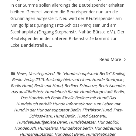
In der Summe sollen allerdings die Beutelspender erhalten
bleiben. Generell werden die Beutelspender nun um die
Grünanlagen aufgestellt. Neu wird der BEutelspender am
Minigolfplatz (Eingang Fritz-Schloss-Park) sein und am
Stephanplatz (Eingang Stephanstr. Nahäe Bürste e.V.). Der
Beutelspender in der unteren Birkenstraße kommt zur
Ecke Bandelstraße. ...
Read More
News
,
Uncategorized
"Hundeshauptstadt Berlin" Smiling
Berlin Verlag 2013
,
Auslaufgebiete auf einem Hunde-Stadtplan
,
Berlin Hund
,
Berlin mit Hund
,
Berliner Schnauze
,
Beutelspender
,
das ausführlichste Hundebuch für die Hundehauptstadt Berlin
,
Das Hundebuch Berlin für alle Berliner mit Hund! Das
Hundebuch enthält Hunde Informationen zum Leben mit
Hund in der Hundehauptstadt Berlin
,
Flirtfaktor Hund
,
Fritz-
Schloss-Park
,
Hund Berlin
,
Hund Geschenk
,
Hundeauslaufgebiete Berlin
,
Hundebesitzer
,
Hundeblick
,
Hundebuch
,
Hundefans
,
Hundefotos Berlin
,
Hundefreunde
,
Hundehauptstadt
,
Hundekot Berlin
,
Hundeliebhaber
,