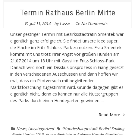
Termin Rathaus Berlin-Mitte
Juli 11, 2014
by
Lasse
No Comments
Unser gestriger Termin mit Bezirksstädträtin Smentek war
eigentlich ganz erfolgreich. Sie findet unsere Idee super,
die Fläche im Fritz-Schloss-Park zu nutzen. Frau Smentek
kommt mit uns trotz ihrer Angst vor großen Hunden am
21.07.2014 um 18 Uhr mit Gassi im Fritz-Schloss-Park.
Danach wird noch ein Disskusionsprozess in Gang gesetzt
in den verschiedenen Ausschüssen und dann hoffen wir
mal, dass ein Pilotversuch mit begleitender
Marktforschung zugestimmt wird. Gründe dagegen gibt es
eigentlich nicht, denn es kännen nur alle Nutzergruppen
des Parks durch einen Hundegarten gewinnen. ...
Read More
News
,
Uncategorized
"Hundeshauptstadt Berlin" Smiling
Berlin Verlag 2013
,
Auslaufgebiete auf einem Hunde-Stadtplan
,