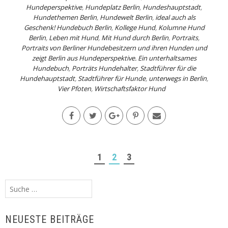
Hundeperspektive
,
Hundeplatz Berlin
,
Hundeshauptstadt
,
Hundethemen Berlin
,
Hundewelt Berlin
,
ideal auch als
Geschenk! Hundebuch Berlin
,
Kollege Hund
,
Kolumne Hund
Berlin
,
Leben mit Hund
,
Mit Hund durch Berlin
,
Portraits
,
Portraits von Berliner Hundebesitzern und ihren Hunden und
zeigt Berlin aus Hundeperspektive. Ein unterhaltsames
Hundebuch
,
Porträts Hundehalter
,
Stadtführer für die
Hundehauptstadt
,
Stadtführer für Hunde
,
unterwegs in Berlin
,
Vier Pfoten
,
Wirtschaftsfaktor Hund
1
2
3
Suche
nach:
NEUESTE BEITRÄGE