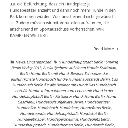
u.a. die Befürchtung, dass ein Hundeplatz ja
Hundebesitzer anzieht und dann noch mehr Hunde in den
Park kommen würden. Was anscheinend nicht gewünscht
ist. Zudem müssen wir mit Vorurteilen aufräumen, die
anscheinend im Sportausschuss vorherrschen. WIR
KÄMPFEN WEITER! ...
Read More
News
,
Uncategorized
"Hundeshauptstadt Berlin" Smiling
Berlin Verlag 2013
,
Auslaufgebiete auf einem Hunde-Stadtplan
,
Berlin Hund
,
Berlin mit Hund
,
Berliner Schnauze
,
das
ausführlichste Hundebuch für die Hundehauptstadt Berlin
,
Das
Hundebuch Berlin für alle Berliner mit Hund! Das Hundebuch
enthält Hunde Informationen zum Leben mit Hund in der
Hundehauptstadt Berlin
,
Flirtfaktor Hund
,
Hund Berlin
,
Hund
Geschenk
,
Hundeauslaufgebiete Berlin
,
Hundebesitzer
,
Hundeblick
,
Hundebuch
,
Hundefans
,
Hundefotos Berlin
,
Hundefreunde
,
Hundehauptstadt
,
Hundekot Berlin
,
Hundeliebhaber
,
Hundeperspektive
,
Hundeplatz Berlin
,
Hundeshauptstadt
,
Hundethemen Berlin
,
Hundewelt Berlin
,