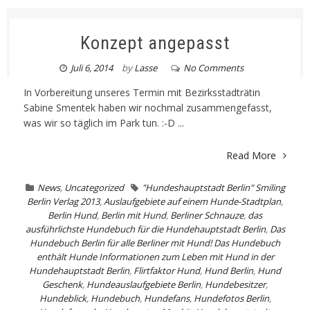
Konzept angepasst
Juli 6, 2014
by
Lasse
No Comments
In Vorbereitung unseres Termin mit Bezirksstadträtin
Sabine Smentek haben wir nochmal zusammengefasst,
was wir so täglich im Park tun. :-D ...
Read More
News
,
Uncategorized
"Hundeshauptstadt Berlin" Smiling
Berlin Verlag 2013
,
Auslaufgebiete auf einem Hunde-Stadtplan
,
Berlin Hund
,
Berlin mit Hund
,
Berliner Schnauze
,
das
ausführlichste Hundebuch für die Hundehauptstadt Berlin
,
Das
Hundebuch Berlin für alle Berliner mit Hund! Das Hundebuch
enthält Hunde Informationen zum Leben mit Hund in der
Hundehauptstadt Berlin
,
Flirtfaktor Hund
,
Hund Berlin
,
Hund
Geschenk
,
Hundeauslaufgebiete Berlin
,
Hundebesitzer
,
Hundeblick
,
Hundebuch
,
Hundefans
,
Hundefotos Berlin
,