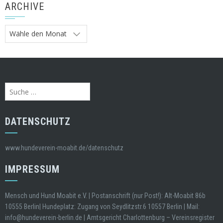
ARCHIVE
Archive
Suche
nach:
DATENSCHUTZ
www.hundeverein-moabit.de/datenschutz
IMPRESSUM
Mensch und Hund Moabit e.V. | Postanschrift (nur Post!): Alt-Moabit 86b
10555 Berlin| Hundeplatz: Zugang von Seydlitzstr.6 10557 Berlin | Mail:
info@hundeverein-berlin.de | Amtsgericht Charlottenburg – Vereinsregister