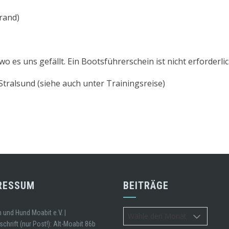
rand)
o es uns gefällt. Ein Bootsführerschein ist nicht erforderlic
ralsund (siehe auch unter Trainingsreise)
RESSUM
BEITRÄGE
Beiträge
und Hund Moabit e.V. |
chrift (nur Post!): Alt-Moabit 86b