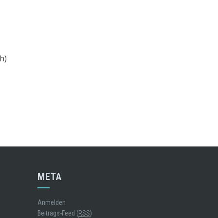
h)
META
Anmelden
Beitrags-Feed (
RSS
)