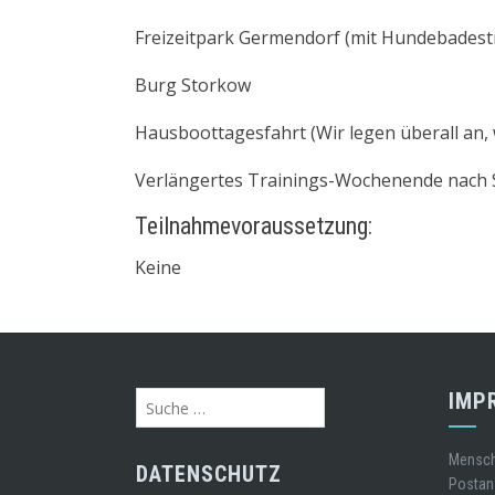
Freizeitpark Germendorf (mit Hundebadest
Burg Storkow
Hausboottagesfahrt (Wir legen überall an, w
Verlängertes Trainings-Wochenende nach St
Teilnahmevoraussetzung:
Keine
IMP
Suche
nach:
Mensch 
DATENSCHUTZ
Postans