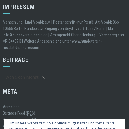
IMPRESSUM
Mensch und Hund Moabit e.V. | Postanschrift (nur Post!): Alt-Moabit 86b
10555 Berlin| Hundeplatz: Zugang von Seydlitzstr.6 10557 Berlin | Mail:
info@hundeverein-berlin.de | Amtsgericht Charlottenburg – Vereinsregister
VR 34437 B | Weitere Angaben siehe unter www.hundeverein-
moabit.de/impressum
BEITRÄGE
Beiträge
META
Anmelden
Beitrags-Feed (
RSS
)
Kommentare als
RSS
Um unsere Webseite für Sie optimal zu gestalten und fortlaufend
WordPress.org
verbessern zu können, verwenden wir Cookies. Durch die weitere