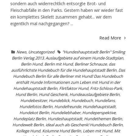
sondern auch widerrechtlich entsorgte Brot- und
Fleischabfälle in den Parks. Gestern haben wir wieder fast
ein komplettes Skelett zusammen gehabt... wir dem
eigentlich mal nachgegangen? ...
Read More
News
,
Uncategorized
"Hundeshauptstadt Berlin" Smiling
Berlin Verlag 2013
,
Auslaufgebiete auf einem Hunde-Stadtplan
,
Berlin Hund
,
Berlin mit Hund
,
Berliner Schnauze
,
das
ausführlichste Hundebuch für die Hundehauptstadt Berlin
,
Das
Hundebuch Berlin für alle Berliner mit Hund! Das Hundebuch
enthält Hunde Informationen zum Leben mit Hund in der
Hundehauptstadt Berlin
,
Flirtfaktor Hund
,
Fritz-Schloss-Park
,
Hund Berlin
,
Hund Geschenk
,
Hundeauslaufgebiete Berlin
,
Hundebesitzer
,
Hundeblick
,
Hundebuch
,
Hundefans
,
Hundefotos Berlin
,
Hundefreunde
,
Hundehauptstadt
,
Hundekot Berlin
,
Hundeliebhaber
,
Hundeperspektive
,
Hundeplatz Berlin
,
Hundeshauptstadt
,
Hundethemen Berlin
,
Hundewelt Berlin
,
ideal auch als Geschenk! Hundebuch Berlin
,
Kollege Hund
,
Kolumne Hund Berlin
,
Leben mit Hund
,
Mit