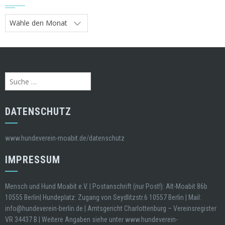
Archive
Suche
nach:
DATENSCHUTZ
www.hundeverein-moabit.de/datenschutz
IMPRESSUM
Mensch und Hund Moabit e.V. | Postanschrift (nur Post!): Alt-Moabit 86b
10555 Berlin| Hundeplatz: Zugang von Seydlitzstr.6 10557 Berlin | Mail:
info@hundeverein-berlin.de | Amtsgericht Charlottenburg – Vereinsregister
VR 34437 B | Weitere Angaben siehe unter www.hundeverein-