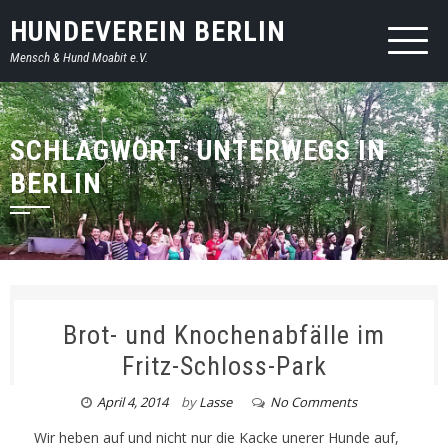
HUNDEVEREIN BERLIN
Mensch & Hund Moabit e.V.
SCHLAGWORT: UNTERWEGS IN
BERLIN
Brot- und Knochenabfälle im
Fritz-Schloss-Park
April 4, 2014
by
Lasse
No Comments
Wir heben auf und nicht nur die Kacke unerer Hunde auf,