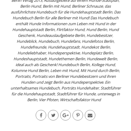
Berlin Verlag 2013
,
Auslaufgebiete auf einem Hunde-Stadtplan
,
Berlin Hund
,
Berlin mit Hund
,
Berliner Schnauze
,
das
ausführlichste Hundebuch für die Hundehauptstadt Berlin
,
Das
Hundebuch Berlin für alle Berliner mit Hund! Das Hundebuch
enthält Hunde Informationen zum Leben mit Hund in der
Hundehauptstadt Berlin
,
Flirtfaktor Hund
,
Hund Berlin
,
Hund
Geschenk
,
Hundeauslaufgebiete Berlin
,
Hundebesitzer
,
Hundeblick
,
Hundebuch
,
Hundefans
,
Hundefotos Berlin
,
Hundefreunde
,
Hundehauptstadt
,
Hundekot Berlin
,
Hundeliebhaber
,
Hundeperspektive
,
Hundeplatz Berlin
,
Hundeshauptstadt
,
Hundethemen Berlin
,
Hundewelt Berlin
,
ideal auch als Geschenk! Hundebuch Berlin
,
Kollege Hund
,
Kolumne Hund Berlin
,
Leben mit Hund
,
Mit Hund durch Berlin
,
Portraits
,
Portraits von Berliner Hundebesitzern und ihren
Hunden und zeigt Berlin aus Hundeperspektive. Ein
unterhaltsames Hundebuch
,
Porträts Hundehalter
,
Stadtführer
für die Hundehauptstadt
,
Stadtführer für Hunde
,
unterwegs in
Berlin
,
Vier Pfoten
,
Wirtschaftsfaktor Hund