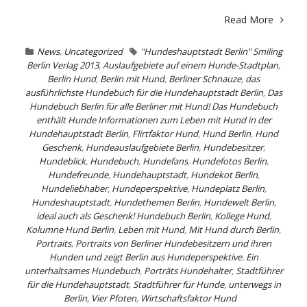
Read More
News
,
Uncategorized
"Hundeshauptstadt Berlin" Smiling
Berlin Verlag 2013
,
Auslaufgebiete auf einem Hunde-Stadtplan
,
Berlin Hund
,
Berlin mit Hund
,
Berliner Schnauze
,
das
ausführlichste Hundebuch für die Hundehauptstadt Berlin
,
Das
Hundebuch Berlin für alle Berliner mit Hund! Das Hundebuch
enthält Hunde Informationen zum Leben mit Hund in der
Hundehauptstadt Berlin
,
Flirtfaktor Hund
,
Hund Berlin
,
Hund
Geschenk
,
Hundeauslaufgebiete Berlin
,
Hundebesitzer
,
Hundeblick
,
Hundebuch
,
Hundefans
,
Hundefotos Berlin
,
Hundefreunde
,
Hundehauptstadt
,
Hundekot Berlin
,
Hundeliebhaber
,
Hundeperspektive
,
Hundeplatz Berlin
,
Hundeshauptstadt
,
Hundethemen Berlin
,
Hundewelt Berlin
,
ideal auch als Geschenk! Hundebuch Berlin
,
Kollege Hund
,
Kolumne Hund Berlin
,
Leben mit Hund
,
Mit Hund durch Berlin
,
Portraits
,
Portraits von Berliner Hundebesitzern und ihren
Hunden und zeigt Berlin aus Hundeperspektive. Ein
unterhaltsames Hundebuch
,
Porträts Hundehalter
,
Stadtführer
für die Hundehauptstadt
,
Stadtführer für Hunde
,
unterwegs in
Berlin
,
Vier Pfoten
,
Wirtschaftsfaktor Hund