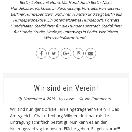
Berlin
,
Leben mit Hund
,
Mit Hund durch Berlin
,
Nicht-
Hundehalter
,
Parkbesuch
,
Parknutzung
,
Portraits
,
Portraits von
Berliner Hundebesitzern und ihren Hunden und zeigt Berlin aus
Hundeperspektive. Ein unterhaltsames Hundebuch
,
Porträts
Hundehalter
,
Stadtführer für die Hundehauptstadt
,
Stadtführer
für Hunde
,
Studie
,
Umfrage
,
unterwegs in Berlin
,
Vier Pfoten
,
Wirtschaftsfaktor Hund
Wir sind ein Verein!
November 4, 2015
by
Lasse
No Comments
Wir sind nun ganz offiziell ein eingetragener Verein!!!!! Das
Amtsgericht Chalrottenburg-Wilmersdorf hat mir die
Eintragung schriftlich bestätigt. Nun kann es an den
Nutzungsvertrag für unsere Fläche gehen. Es geht voran!!!