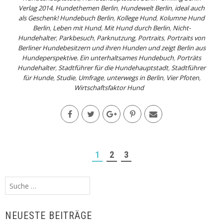
Verlag 2014
,
Hundethemen Berlin
,
Hundewelt Berlin
,
ideal auch
als Geschenk! Hundebuch Berlin
,
Kollege Hund
,
Kolumne Hund
Berlin
,
Leben mit Hund
,
Mit Hund durch Berlin
,
Nicht-
Hundehalter
,
Parkbesuch
,
Parknutzung
,
Portraits
,
Portraits von
Berliner Hundebesitzern und ihren Hunden und zeigt Berlin aus
Hundeperspektive. Ein unterhaltsames Hundebuch
,
Porträts
Hundehalter
,
Stadtführer für die Hundehauptstadt
,
Stadtführer
für Hunde
,
Studie
,
Umfrage
,
unterwegs in Berlin
,
Vier Pfoten
,
Wirtschaftsfaktor Hund
1
2
3
Suche
nach:
NEUESTE BEITRÄGE