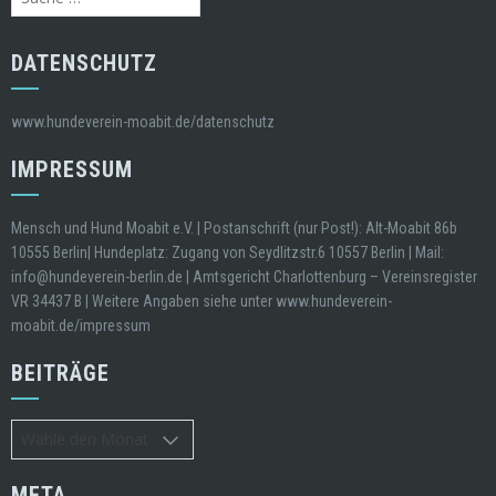
nach:
DATENSCHUTZ
www.hundeverein-moabit.de/datenschutz
IMPRESSUM
Mensch und Hund Moabit e.V. | Postanschrift (nur Post!): Alt-Moabit 86b
10555 Berlin| Hundeplatz: Zugang von Seydlitzstr.6 10557 Berlin | Mail:
info@hundeverein-berlin.de | Amtsgericht Charlottenburg – Vereinsregister
VR 34437 B | Weitere Angaben siehe unter www.hundeverein-
moabit.de/impressum
BEITRÄGE
Beiträge
META