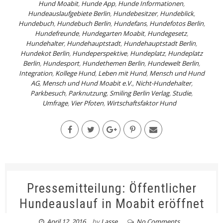
Hund Moabit
,
Hunde App
,
Hunde Informationen
,
Hundeauslaufgebiete Berlin
,
Hundebesitzer
,
Hundeblick
,
Hundebuch
,
Hundebuch Berlin
,
Hundefans
,
Hundefotos Berlin
,
Hundefreunde
,
Hundegarten Moabit
,
Hundegesetz
,
Hundehalter
,
Hundehauptstadt
,
Hundehauptstadt Berlin
,
Hundekot Berlin
,
Hundeperspektive
,
Hundeplatz
,
Hundeplatz
Berlin
,
Hundesport
,
Hundethemen Berlin
,
Hundewelt Berlin
,
Integration
,
Kollege Hund
,
Leben mit Hund
,
Mensch und Hund
AG
,
Mensch und Hund Moabit e.V.
,
Nicht-Hundehalter
,
Parkbesuch
,
Parknutzung
,
Smiling Berlin Verlag
,
Studie
,
Umfrage
,
Vier Pfoten
,
Wirtschaftsfaktor Hund
Pressemitteilung: Öffentlicher
Hundeauslauf in Moabit eröffnet
April 12, 2016
by
Lasse
No Comments