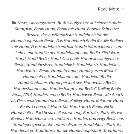
Read More
News
,
Uncategorized
Auslaufgebiete auf einem Hunde-
Stadtplan
,
Berlin Hund
,
Berlin mit Hund
,
Berliner Schnauze
,
Besuch
,
das ausführlichste Hundebuch für die
Hundehauptstadt Berlin
,
Das Hundebuch Berlin für alle Berliner
mit Hund! Das Hundebuch enthält Hunde Informationen zum
Leben mit Hund in der Hundehauptstadt Berlin
,
Flirtfaktor
Hund
,
Hund Berlin
,
Hund Geschenk
,
Hundeauslaufgebiete
Berlin
,
Hundebesitzer
,
Hundeblick
,
Hundebuch
,
Hundefans
,
Hundefotos Berlin
,
Hundefreunde
,
Hundegarten Moabit
,
Hundehalter
,
Hundehauptstadt
,
Hundekot Berlin
,
Hundeliebhaber
,
Hundeperspektive
,
Hundeplatz Berlin
,
Hundeshauptstadt
,
Hundeshauptstadt Berlin" Smiling Berlin
Verlag 2014
,
Hundethemen Berlin
,
Hundewelt Berlin
,
ideal auch
als Geschenk! Hundebuch Berlin
,
Kollege Hund
,
Kolumne Hund
Berlin
,
Leben mit Hund
,
Mit Hund durch Berlin
,
Nicht-
Hundehalter
,
Parkbesuch
,
Parknutzung
,
Portraits
,
Portraits von
Berliner Hundebesitzern und ihren Hunden und zeigt Berlin aus
Hundeperspektive. Ein unterhaltsames Hundebuch
,
Porträts
Hundehalter
,
Stadtführer für die Hundehauptstadt
,
Stadtführer