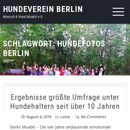
HUNDEVEREIN BERLIN
Mensch & Hund Moabit e.V.
SCHLAGWORT: HUNDEFOTOS
BERLIN
Ergebnisse größte Umfrage unter
Hundehaltern seit über 10 Jahren
August 4, 2016
by
Lasse
No Comments
Berlin Moabit – Die vier Jahre andauernde emotionale