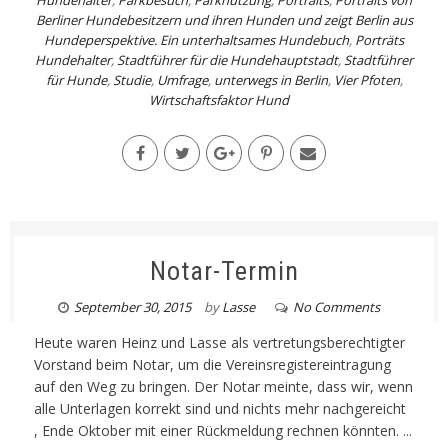
Hundehalter
,
Parkbesuch
,
Parknutzung
,
Portraits
,
Portraits von
Berliner Hundebesitzern und ihren Hunden und zeigt Berlin aus
Hundeperspektive. Ein unterhaltsames Hundebuch
,
Porträts
Hundehalter
,
Stadtführer für die Hundehauptstadt
,
Stadtführer
für Hunde
,
Studie
,
Umfrage
,
unterwegs in Berlin
,
Vier Pfoten
,
Wirtschaftsfaktor Hund
Notar-Termin
September 30, 2015
by
Lasse
No Comments
Heute waren Heinz und Lasse als vertretungsberechtigter
Vorstand beim Notar, um die Vereinsregistereintragung
auf den Weg zu bringen. Der Notar meinte, dass wir, wenn
alle Unterlagen korrekt sind und nichts mehr nachgereicht
, Ende Oktober mit einer Rückmeldung rechnen könnten. ...