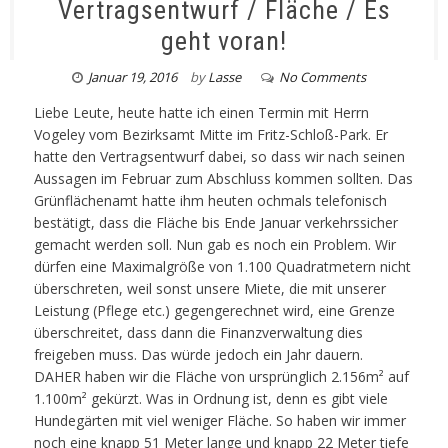
Vertragsentwurf / Fläche / Es
geht voran!
Januar 19, 2016
by
Lasse
No Comments
Liebe Leute, heute hatte ich einen Termin mit Herrn
Vogeley vom Bezirksamt Mitte im Fritz-Schloß-Park. Er
hatte den Vertragsentwurf dabei, so dass wir nach seinen
Aussagen im Februar zum Abschluss kommen sollten. Das
Grünflächenamt hatte ihm heuten ochmals telefonisch
bestätigt, dass die Fläche bis Ende Januar verkehrssicher
gemacht werden soll. Nun gab es noch ein Problem. Wir
dürfen eine Maximalgröße von 1.100 Quadratmetern nicht
überschreten, weil sonst unsere Miete, die mit unserer
Leistung (Pflege etc.) gegengerechnet wird, eine Grenze
überschreitet, dass dann die Finanzverwaltung dies
freigeben muss. Das würde jedoch ein Jahr dauern.
DAHER haben wir die Fläche von ursprünglich 2.156m² auf
1.100m² gekürzt. Was in Ordnung ist, denn es gibt viele
Hundegärten mit viel weniger Fläche. So haben wir immer
noch eine knapp 51 Meter lange und knapp 22 Meter tiefe