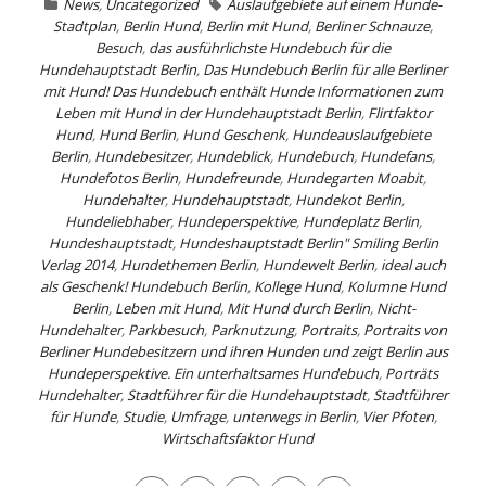
News
,
Uncategorized
Auslaufgebiete auf einem Hunde-
Stadtplan
,
Berlin Hund
,
Berlin mit Hund
,
Berliner Schnauze
,
Besuch
,
das ausführlichste Hundebuch für die
Hundehauptstadt Berlin
,
Das Hundebuch Berlin für alle Berliner
mit Hund! Das Hundebuch enthält Hunde Informationen zum
Leben mit Hund in der Hundehauptstadt Berlin
,
Flirtfaktor
Hund
,
Hund Berlin
,
Hund Geschenk
,
Hundeauslaufgebiete
Berlin
,
Hundebesitzer
,
Hundeblick
,
Hundebuch
,
Hundefans
,
Hundefotos Berlin
,
Hundefreunde
,
Hundegarten Moabit
,
Hundehalter
,
Hundehauptstadt
,
Hundekot Berlin
,
Hundeliebhaber
,
Hundeperspektive
,
Hundeplatz Berlin
,
Hundeshauptstadt
,
Hundeshauptstadt Berlin" Smiling Berlin
Verlag 2014
,
Hundethemen Berlin
,
Hundewelt Berlin
,
ideal auch
als Geschenk! Hundebuch Berlin
,
Kollege Hund
,
Kolumne Hund
Berlin
,
Leben mit Hund
,
Mit Hund durch Berlin
,
Nicht-
Hundehalter
,
Parkbesuch
,
Parknutzung
,
Portraits
,
Portraits von
Berliner Hundebesitzern und ihren Hunden und zeigt Berlin aus
Hundeperspektive. Ein unterhaltsames Hundebuch
,
Porträts
Hundehalter
,
Stadtführer für die Hundehauptstadt
,
Stadtführer
für Hunde
,
Studie
,
Umfrage
,
unterwegs in Berlin
,
Vier Pfoten
,
Wirtschaftsfaktor Hund