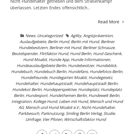
Nicht-Hundehalter getrieben und dem Straßenkampf
überlassen. Letzten Endes offensichtlich...
Read More
News
,
Uncategorized
Agility
,
Angstprävention
,
Auslaufgebiete
,
Berlin Hund
,
Berlin mit Hund
,
Berliner
Hundebesitzern
,
Berliner mit Hund
,
Berliner Schnauze
,
Beutelspender
,
Flirtfaktor Hund
,
Hund Berlin
,
Hund Geschenk
,
Hund Moabit
,
Hunde App
,
Hunde Informationen
,
Hundeauslaufgebiete Berlin
,
Hundebesitzer
,
Hundeblick
,
Hundebuch
,
Hundebuch Berlin
,
Hundefans
,
Hundefotos Berlin
,
Hundefreunde
,
Hundegarten Moabit
,
Hundegesetz
,
Hundehalter
,
Hundehauptstadt
,
Hundehauptstadt Berlin
,
Hundekot Berlin
,
Hundeperspektive
,
Hundeplatz
,
Hundeplatz
Berlin
,
Hundesport
,
Hundethemen Berlin
,
Hundewelt Berlin
,
Integration
,
Kollege Hund
,
Leben mit Hund
,
Mensch und Hund
AG
,
Mensch und Hund Moabit e.V.
,
Nicht-Hundehalter
,
Parkbesuch
,
Parknutzung
,
Smiling Berlin Verlag
,
Studie
,
Umfrage
,
Vier Pfoten
,
Wirtschaftsfaktor Hund