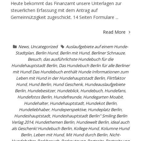
Heute bekommt das Finanzamt unsere Unterlagen zur
steuerlichen Erfassung mit dem Antrag auf
Gemeinnützigkeit zugeschickt. 14 Seiten Formulare ...
Read More
News
,
Uncategorized
Auslaufgebiete auf einem Hunde-
Stadtplan
,
Berlin Hund
,
Berlin mit Hund
,
Berliner Schnauze
,
Besuch
,
das ausführlichste Hundebuch für die
Hundehauptstadt Berlin
,
Das Hundebuch Berlin für alle Berliner
mit Hund! Das Hundebuch enthält Hunde Informationen zum
Leben mit Hund in der Hundehauptstadt Berlin
,
Flirtfaktor
Hund
,
Hund Berlin
,
Hund Geschenk
,
Hundeauslaufgebiete
Berlin
,
Hundebesitzer
,
Hundeblick
,
Hundebuch
,
Hundefans
,
Hundefotos Berlin
,
Hundefreunde
,
Hundegarten Moabit
,
Hundehalter
,
Hundehauptstadt
,
Hundekot Berlin
,
Hundeliebhaber
,
Hundeperspektive
,
Hundeplatz Berlin
,
Hundeshauptstadt
,
Hundeshauptstadt Berlin" Smiling Berlin
Verlag 2014
,
Hundethemen Berlin
,
Hundewelt Berlin
,
ideal auch
als Geschenk! Hundebuch Berlin
,
Kollege Hund
,
Kolumne Hund
Berlin
,
Leben mit Hund
,
Mit Hund durch Berlin
,
Nicht-