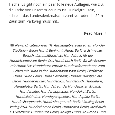
Fläche. Es gibt noch ein paar tolle neue Auflagen, wie z.B.
die Farbe von unserem Zaun muss Dunkelgrau sein,
schreibt das Landesdenkmalschutzamt vor oder die 50m
Zaun zum Parkweg muss mit...
Read More
News
,
Uncategorized
Auslaufgebiete auf einem Hunde-
Stadtplan
,
Berlin Hund
,
Berlin mit Hund
,
Berliner Schnauze
,
Besuch
,
das ausführlichste Hundebuch für die
Hundehauptstadt Berlin
,
Das Hundebuch Berlin für alle Berliner
mit Hund! Das Hundebuch enthält Hunde Informationen zum
Leben mit Hund in der Hundehauptstadt Berlin
,
Flirtfaktor
Hund
,
Hund Berlin
,
Hund Geschenk
,
Hundeauslaufgebiete
Berlin
,
Hundebesitzer
,
Hundeblick
,
Hundebuch
,
Hundefans
,
Hundefotos Berlin
,
Hundefreunde
,
Hundegarten Moabit
,
Hundehalter
,
Hundehauptstadt
,
Hundekot Berlin
,
Hundeliebhaber
,
Hundeperspektive
,
Hundeplatz Berlin
,
Hundeshauptstadt
,
Hundeshauptstadt Berlin" Smiling Berlin
Verlag 2014
,
Hundethemen Berlin
,
Hundewelt Berlin
,
ideal auch
als Geschenk! Hundebuch Berlin
,
Kollege Hund
,
Kolumne Hund