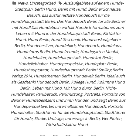
News
,
Uncategorized
Auslaufgebiete auf einem Hunde-
Stadtplan
,
Berlin Hund
,
Berlin mit Hund
,
Berliner Schnauze
,
Besuch
,
das ausführlichste Hundebuch für die
Hundehauptstadt Berlin
,
Das Hundebuch Berlin für alle Berliner
mit Hund! Das Hundebuch enthält Hunde Informationen zum
Leben mit Hund in der Hundehauptstadt Berlin
,
Flirtfaktor
Hund
,
Hund Berlin
,
Hund Geschenk
,
Hundeauslaufgebiete
Berlin
,
Hundebesitzer
,
Hundeblick
,
Hundebuch
,
Hundefans
,
Hundefotos Berlin
,
Hundefreunde
,
Hundegarten Moabit
,
Hundehalter
,
Hundehauptstadt
,
Hundekot Berlin
,
Hundeliebhaber
,
Hundeperspektive
,
Hundeplatz Berlin
,
Hundeshauptstadt
,
Hundeshauptstadt Berlin" Smiling Berlin
Verlag 2014
,
Hundethemen Berlin
,
Hundewelt Berlin
,
ideal auch
als Geschenk! Hundebuch Berlin
,
Kollege Hund
,
Kolumne Hund
Berlin
,
Leben mit Hund
,
Mit Hund durch Berlin
,
Nicht-
Hundehalter
,
Parkbesuch
,
Parknutzung
,
Portraits
,
Portraits von
Berliner Hundebesitzern und ihren Hunden und zeigt Berlin aus
Hundeperspektive. Ein unterhaltsames Hundebuch
,
Porträts
Hundehalter
,
Stadtführer für die Hundehauptstadt
,
Stadtführer
für Hunde
,
Studie
,
Umfrage
,
unterwegs in Berlin
,
Vier Pfoten
,
Wirtschaftsfaktor Hund