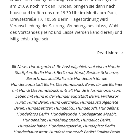
am 21.09. noch mit den Hunden, bringen sie dann nach
hause und treffen uns um 19.30 Uhr im Moritz am Park,
Dreysestraße 17, 10559 Berlin. Tagesordnung wird
Verabschiedung der Satzung, Gründungsbeschluss, Wahl
des Vorstandes (Heinz und Lasse werden kandidieren) und
Mitgliedsbiträge sein. ...
Read More
News
,
Uncategorized
Auslaufgebiete auf einem Hunde-
Stadtplan
,
Berlin Hund
,
Berlin mit Hund
,
Berliner Schnauze
,
Besuch
,
das ausführlichste Hundebuch für die
Hundehauptstadt Berlin
,
Das Hundebuch Berlin für alle Berliner
mit Hund! Das Hundebuch enthält Hunde Informationen zum
Leben mit Hund in der Hundehauptstadt Berlin
,
Flirtfaktor
Hund
,
Hund Berlin
,
Hund Geschenk
,
Hundeauslaufgebiete
Berlin
,
Hundebesitzer
,
Hundeblick
,
Hundebuch
,
Hundefans
,
Hundefotos Berlin
,
Hundefreunde
,
Hundegarten Moabit
,
Hundehalter
,
Hundehauptstadt
,
Hundekot Berlin
,
Hundeliebhaber
,
Hundeperspektive
,
Hundeplatz Berlin
,
Hundeshauptstadt
,
Hundeshauptstadt Berlin" Smiling Berlin