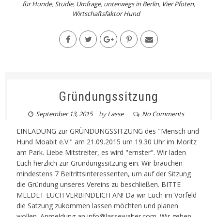
für Hunde
,
Studie
,
Umfrage
,
unterwegs in Berlin
,
Vier Pfoten
,
Wirtschaftsfaktor Hund
Gründungssitzung
September 13, 2015
by
Lasse
No Comments
EINLADUNG zur GRÜNDUNGSSITZUNG des "Mensch und
Hund Moabit e.V." am 21.09.2015 um 19.30 Uhr im Moritz
am Park. Liebe Mitstreiter, es wird "ernster". Wir laden
Euch herzlich zur Gründungssitzung ein. Wir brauchen
mindestens 7 Beitrittsinteressenten, um auf der Sitzung
die Gründung unseres Vereins zu beschließen. BITTE
MELDET EUCH VERBINDLICH AN! Da wir Euch im Vorfeld
die Satzung zukommen lassen möchten und planen
wollen. Anmeldung an info@lassewalter.com. Wir gehen