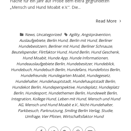
Fläche für ein Jahr auf Probe dem extra gegründeten
„Mensch und Hund Moabit e.V.“. Die...
Read More
News
,
Uncategorized
Agility
,
Angstprävention
,
Auslaufgebiete
,
Berlin Hund
,
Berlin mit Hund
,
Berliner
Hundebesitzern
,
Berliner mit Hund
,
Berliner Schnauze
,
Beutelspender
,
Flirtfaktor Hund
,
Hund Berlin
,
Hund Geschenk
,
Hund Moabit
,
Hunde App
,
Hunde Informationen
,
Hundeauslaufgebiete Berlin
,
Hundebesitzer
,
Hundeblick
,
Hundebuch
,
Hundebuch Berlin
,
Hundefans
,
Hundefotos Berlin
,
Hundefreunde
,
Hundegarten Moabit
,
Hundegesetz
,
Hundehalter
,
Hundehauptstadt
,
Hundehauptstadt Berlin
,
Hundekot Berlin
,
Hundeperspektive
,
Hundeplatz
,
Hundeplatz
Berlin
,
Hundesport
,
Hundethemen Berlin
,
Hundewelt Berlin
,
Integration
,
Kollege Hund
,
Leben mit Hund
,
Mensch und Hund
AG
,
Mensch und Hund Moabit e.V.
,
Nicht-Hundehalter
,
Parkbesuch
,
Parknutzung
,
Smiling Berlin Verlag
,
Studie
,
Umfrage
,
Vier Pfoten
,
Wirtschaftsfaktor Hund