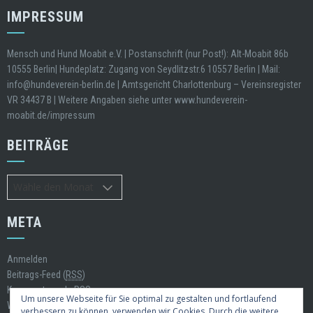
IMPRESSUM
Mensch und Hund Moabit e.V. | Postanschrift (nur Post!): Alt-Moabit 86b
10555 Berlin| Hundeplatz: Zugang von Seydlitzstr.6 10557 Berlin | Mail:
info@hundeverein-berlin.de | Amtsgericht Charlottenburg – Vereinsregister
VR 34437 B | Weitere Angaben siehe unter www.hundeverein-
moabit.de/impressum
BEITRÄGE
Beiträge
META
Anmelden
Beitrags-Feed (
RSS
)
Kommentare als
RSS
Um unsere Webseite für Sie optimal zu gestalten und fortlaufend
WordPress.org
verbessern zu können, verwenden wir Cookies. Durch die weitere