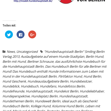
Teilen mit:
Klick,
Klick,
Zum
um
um
Teilen
über
auf
auf
Twitter
Facebook
Google+
zu
zu
anklicken
teilen
teilen
(Wird
(Wird
(Wird
in
News
,
Uncategorized
"Hundeshauptstadt Berlin" Smiling Berlin
in
in
neuem
Verlag 2013
,
Auslaufgebiete auf einem Hunde-Stadtplan
,
Berlin Hund
,
neuem
neuem
Fenster
Fenster
Fenster
geöffnet)
Berlin mit Hund
,
Berliner Schnauze
,
das ausführlichste Hundebuch für
geöffnet)
geöffnet)
die Hundehauptstadt Berlin
,
Das Hundebuch Berlin für alle Berliner mit
Hund! Das Hundebuch enthält Hunde Informationen zum Leben mit
Hund in der Hundehauptstadt Berlin
,
Flirtfaktor Hund
,
Hund Berlin
,
Hund Geschenk
,
Hundeauslaufgebiete Berlin
,
Hundebesitzer
,
Hundeblick
,
Hundebuch
,
Hundefans
,
Hundefotos Berlin
,
Hundefreunde
,
Hundehauptstadt
,
Hundekot Berlin
,
Hundeliebhaber
,
Hundeperspektive
,
Hundeplatz Berlin
,
Hundeshauptstadt
,
Hundethemen Berlin
,
Hundewelt Berlin
,
ideal auch als Geschenk!
Hundebuch Berlin
,
Kollege Hund
,
Kolumne Hund Berlin
,
Leben mit
Hund
,
Mit Hund durch Berlin
,
Portraits
,
Portraits von Berliner