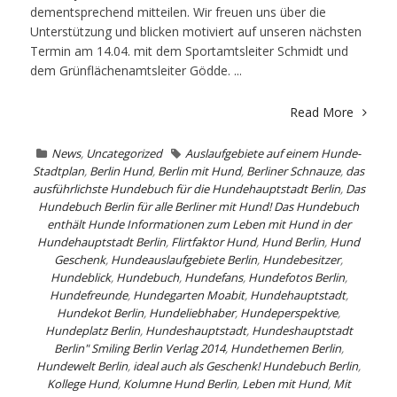
dementsprechend mitteilen. Wir freuen uns über die
Unterstützung und blicken motiviert auf unseren nächsten
Termin am 14.04. mit dem Sportamtsleiter Schmidt und
dem Grünflächenamtsleiter Gödde. ...
Read More
News
,
Uncategorized
Auslaufgebiete auf einem Hunde-
Stadtplan
,
Berlin Hund
,
Berlin mit Hund
,
Berliner Schnauze
,
das
ausführlichste Hundebuch für die Hundehauptstadt Berlin
,
Das
Hundebuch Berlin für alle Berliner mit Hund! Das Hundebuch
enthält Hunde Informationen zum Leben mit Hund in der
Hundehauptstadt Berlin
,
Flirtfaktor Hund
,
Hund Berlin
,
Hund
Geschenk
,
Hundeauslaufgebiete Berlin
,
Hundebesitzer
,
Hundeblick
,
Hundebuch
,
Hundefans
,
Hundefotos Berlin
,
Hundefreunde
,
Hundegarten Moabit
,
Hundehauptstadt
,
Hundekot Berlin
,
Hundeliebhaber
,
Hundeperspektive
,
Hundeplatz Berlin
,
Hundeshauptstadt
,
Hundeshauptstadt
Berlin" Smiling Berlin Verlag 2014
,
Hundethemen Berlin
,
Hundewelt Berlin
,
ideal auch als Geschenk! Hundebuch Berlin
,
Kollege Hund
,
Kolumne Hund Berlin
,
Leben mit Hund
,
Mit