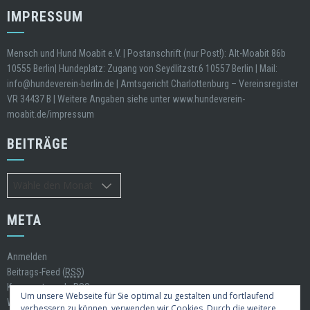
IMPRESSUM
Mensch und Hund Moabit e.V. | Postanschrift (nur Post!): Alt-Moabit 86b
10555 Berlin| Hundeplatz: Zugang von Seydlitzstr.6 10557 Berlin | Mail:
info@hundeverein-berlin.de | Amtsgericht Charlottenburg – Vereinsregister
VR 34437 B | Weitere Angaben siehe unter www.hundeverein-
moabit.de/impressum
BEITRÄGE
Beiträge
META
Anmelden
Beitrags-Feed (
RSS
)
Kommentare als
RSS
Um unsere Webseite für Sie optimal zu gestalten und fortlaufend
WordPress.org
verbessern zu können, verwenden wir Cookies. Durch die weitere