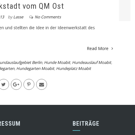
kstadt vom QM Ost
13
by
Lasse
No Comments
und stellten die Idee in der Ideenwerkstatt des
Read More
undauslaufgebiet Berlin
,
Hunde Moabit
,
Hundeauslauf Moabit
,
egarten
,
Hundegarten Moabit
,
Hundeplatz Moabit
RESSUM
BEITRÄGE