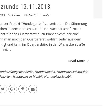
ezrunde 13.11.2013
013
by
Lasse
No Comments
unser Projekt "Hundegarten" zu vertreten. Die Stimmung
 haben in dem Bereich Kultur- und Nachbarschaft mit 9
eht für den Quartiersrat auch Bianca Schreiber eine
nn man noch den Quartiersrat wählen. Jeder aus dem
htigt und kann im Quartiersbüro in der Wilsnackerstraße
end. ...
Read More
undauslaufgebiet Berlin
,
Hunde Moabit
,
Hundeauslauf Moabit
,
egarten
,
Hundegarten Moabit
,
Hundeplatz Moabit