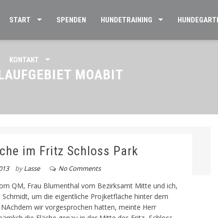
START
SPENDEN
HUNDETRAINING
HUNDEGART
KONTAKT
LAUFGEBIET MOABIT
che im Fritz Schloss Park
013
by
Lasse
No Comments
om QM, Frau Blumenthal vom Bezirksamt Mitte und ich,
 Schmidt, um die eigentliche Projketfläche hinter dem
n. NAchdem wir vorgesprochen hatten, meinte Herr
nämlich die Fläche genau in der Mitte des Fritz- Schloss-