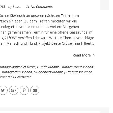
013
by
Lasse
No Comments
möchte Sie/ euch an unseren nächsten Termin am
zlich einladen. Zu dem Treffen möchten wir die
ndegarten vorstellen und das weitere Vorgehen
einen gemeinsamen Termin für eine offene Gassirunde im
ung 21°OST veröffentlicht wird. Weitere Themenvorschläge
ingen. Mensch_und_Hund_Projekt Beste Grüße Tina Hilbert...
Read More
undauslaufgebiet Berlin
,
Hunde Moabit
,
Hundeauslauf Moabit
,
,
Hundegarten Moabit
,
Hundeplatz Moabit | Hinterlasse einen
mentar | Bearbeiten