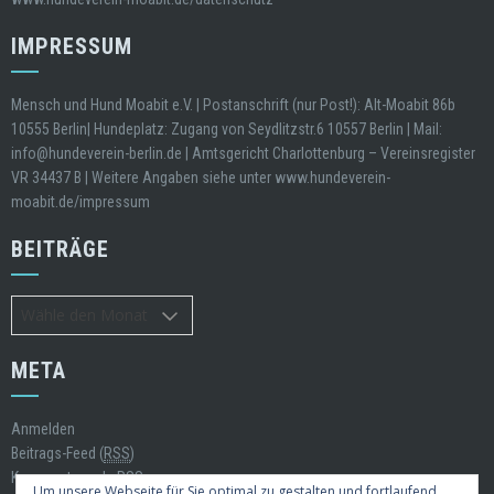
IMPRESSUM
Mensch und Hund Moabit e.V. | Postanschrift (nur Post!): Alt-Moabit 86b
10555 Berlin| Hundeplatz: Zugang von Seydlitzstr.6 10557 Berlin | Mail:
info@hundeverein-berlin.de | Amtsgericht Charlottenburg – Vereinsregister
VR 34437 B | Weitere Angaben siehe unter www.hundeverein-
moabit.de/impressum
BEITRÄGE
Beiträge
META
Anmelden
Beitrags-Feed (
RSS
)
Kommentare als
RSS
Um unsere Webseite für Sie optimal zu gestalten und fortlaufend