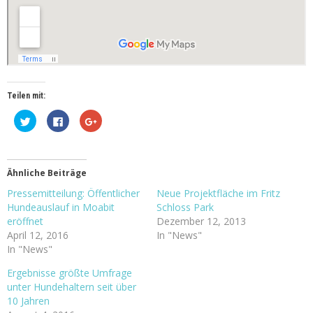
Teilen mit:
Klick,
Klick,
Zum
um
um
Teilen
über
auf
auf
Twitter
Facebook
Google+
zu
zu
anklicken
teilen
teilen
(Wird
(Wird
(Wird
in
Ähnliche Beiträge
in
in
neuem
neuem
neuem
Fenster
Pressemitteilung: Öffentlicher
Neue Projektfläche im Fritz
Fenster
Fenster
geöffnet)
geöffnet)
geöffnet)
Hundeauslauf in Moabit
Schloss Park
eröffnet
Dezember 12, 2013
April 12, 2016
In "News"
In "News"
Ergebnisse größte Umfrage
unter Hundehaltern seit über
10 Jahren