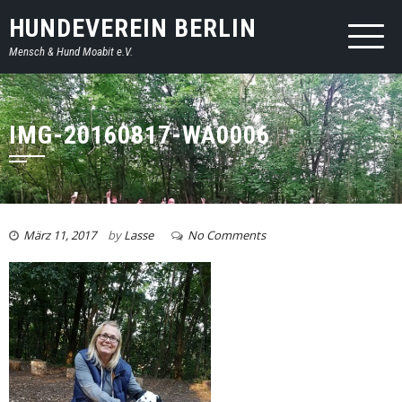
HUNDEVEREIN BERLIN
Mensch & Hund Moabit e.V.
IMG-20160817-WA0006
März 11, 2017
by
Lasse
No Comments