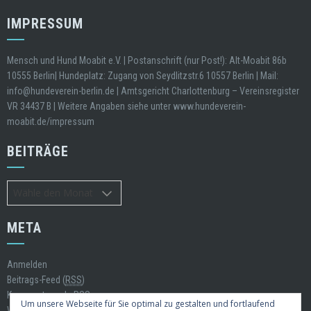
IMPRESSUM
Mensch und Hund Moabit e.V. | Postanschrift (nur Post!): Alt-Moabit 86b
10555 Berlin| Hundeplatz: Zugang von Seydlitzstr.6 10557 Berlin | Mail:
info@hundeverein-berlin.de | Amtsgericht Charlottenburg – Vereinsregister
VR 34437 B | Weitere Angaben siehe unter www.hundeverein-
moabit.de/impressum
BEITRÄGE
Beiträge
META
Anmelden
Beitrags-Feed (
RSS
)
Kommentare als
RSS
Um unsere Webseite für Sie optimal zu gestalten und fortlaufend
WordPress.org