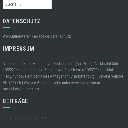
Suche
nach:
DATENSCHUTZ
www.hundeverein-moabit.de/datenschutz
IMPRESSUM
Mensch und Hund Moabit e.V. | Postanschrift (nur Post!): Alt-Moabit 86b
10555 Berlin| Hundeplatz: Zugang von Seydlitzstr.6 10557 Berlin | Mail:
info@hundeverein-berlin.de | Amtsgericht Charlottenburg – Vereinsregister
VR 34437 B | Weitere Angaben siehe unter www.hundeverein-
moabit.de/impressum
BEITRÄGE
Beiträge