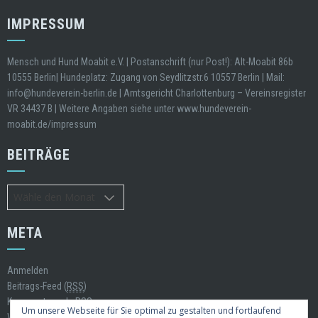
IMPRESSUM
Mensch und Hund Moabit e.V. | Postanschrift (nur Post!): Alt-Moabit 86b
10555 Berlin| Hundeplatz: Zugang von Seydlitzstr.6 10557 Berlin | Mail:
info@hundeverein-berlin.de | Amtsgericht Charlottenburg – Vereinsregister
VR 34437 B | Weitere Angaben siehe unter www.hundeverein-
moabit.de/impressum
BEITRÄGE
Beiträge
META
Anmelden
Beitrags-Feed (
RSS
)
Kommentare als
RSS
Um unsere Webseite für Sie optimal zu gestalten und fortlaufend
WordPress.org