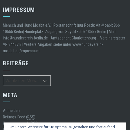
IMPRESSUM
Mensch und Hund Moabit e.V. | Postanschrift (nur Post!): Alt-Moabit 86b
10555 Berlin| Hundeplatz: Zugang von Seydlitzstr.6 10557 Berlin | Mail:
info@hundeverein-berlin.de | Amtsgericht Charlottenburg – Vereinsregister
VR 34437 B | Weitere Angaben siehe unter www.hundeverein-
moabit.de/impressum
BEITRÄGE
Beiträge
META
Anmelden
Beitrags-Feed (
RSS
)
Kommentare als
RSS
Um unsere Webseite für Sie optimal zu gestalten und fortlaufend
WordPress.org