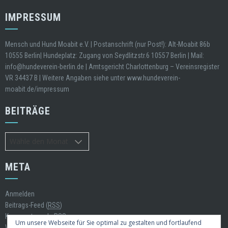
IMPRESSUM
Mensch und Hund Moabit e.V. | Postanschrift (nur Post!): Alt-Moabit 86b
10555 Berlin| Hundeplatz: Zugang von Seydlitzstr.6 10557 Berlin | Mail:
info@hundeverein-berlin.de | Amtsgericht Charlottenburg – Vereinsregister
VR 34437 B | Weitere Angaben siehe unter www.hundeverein-
moabit.de/impressum
BEITRÄGE
Beiträge
META
Anmelden
Beitrags-Feed (
RSS
)
Kommentare als
RSS
Um unsere Webseite für Sie optimal zu gestalten und fortlaufend
WordPress.org