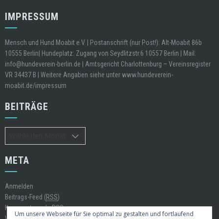
IMPRESSUM
Mensch und Hund Moabit e.V. | Postanschrift (nur Post!): Alt-Moabit 86b
10555 Berlin| Hundeplatz: Zugang von Seydlitzstr.6 10557 Berlin | Mail:
info@hundeverein-berlin.de | Amtsgericht Charlottenburg – Vereinsregister
VR 34437 B | Weitere Angaben siehe unter www.hundeverein-
moabit.de/impressum
BEITRÄGE
Beiträge
META
Anmelden
Beitrags-Feed (
RSS
)
Kommentare als
RSS
Um unsere Webseite für Sie optimal zu gestalten und fortlaufend
WordPress.org