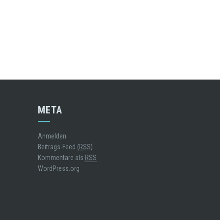
META
Anmelden
Beitrags-Feed (
RSS
)
Kommentare als
RSS
WordPress.org