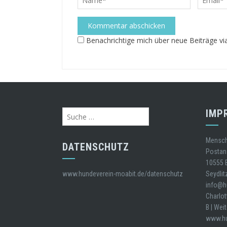
Benachrichtige mich über neue Beiträge via
IMP
Suche
nach:
Mensch 
DATENSCHUTZ
Postans
10555 B
www.hundeverein-moabit.de/datenschutz
Seydlitz
info@hu
Charlot
B | Wei
www.hu