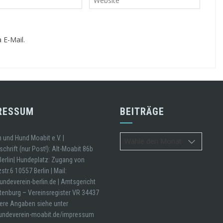
 E-Mail.
RESSUM
BEITRÄGE
Beiträge
und Hund Moabit e.V. |
chrift (nur Post!): Alt-Moabit 86b
erlin| Hundeplatz: Zugang von
str.6 10557 Berlin | Mail:
ndeverein-berlin.de | Amtsgericht
tenburg – Vereinsregister VR 34437
tere Angaben siehe unter
ndeverein-moabit.de/impressum