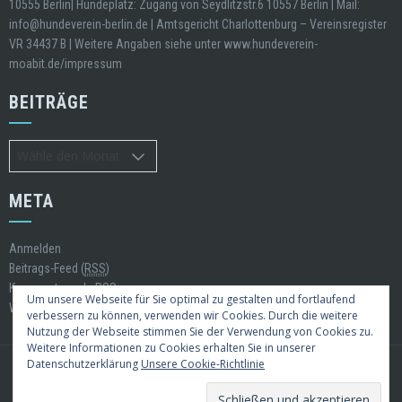
10555 Berlin| Hundeplatz: Zugang von Seydlitzstr.6 10557 Berlin | Mail:
info@hundeverein-berlin.de | Amtsgericht Charlottenburg – Vereinsregister
VR 34437 B | Weitere Angaben siehe unter www.hundeverein-
moabit.de/impressum
BEITRÄGE
Beiträge
META
Anmelden
Beitrags-Feed (
RSS
)
Kommentare als
RSS
Um unsere Webseite für Sie optimal zu gestalten und fortlaufend
WordPress.org
verbessern zu können, verwenden wir Cookies. Durch die weitere
Nutzung der Webseite stimmen Sie der Verwendung von Cookies zu.
Weitere Informationen zu Cookies erhalten Sie in unserer
Datenschutzerklärung
Unsere Cookie-Richtlinie
WordPress Theme
|
Square
by Hash Themes