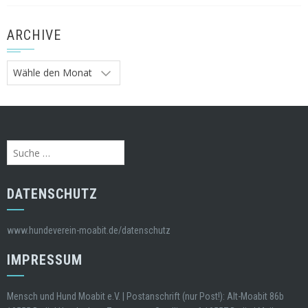
ARCHIVE
Archive
Suche
nach:
DATENSCHUTZ
www.hundeverein-moabit.de/datenschutz
IMPRESSUM
Mensch und Hund Moabit e.V. | Postanschrift (nur Post!): Alt-Moabit 86b