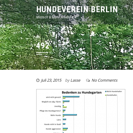
HUNDEVEREIN BERLIN
Mensch & Hund Moabit e.V.
492
Juli 23, 2015
by
Lasse
No Comments