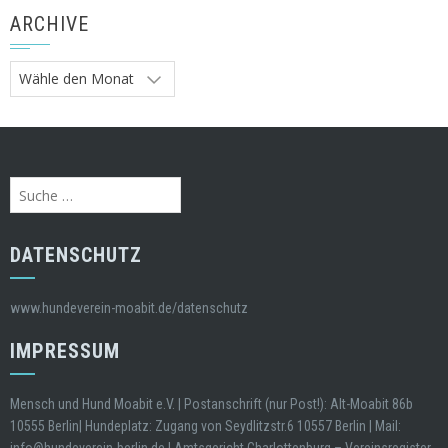
ARCHIVE
Archive
Suche
nach:
DATENSCHUTZ
www.hundeverein-moabit.de/datenschutz
IMPRESSUM
Mensch und Hund Moabit e.V. | Postanschrift (nur Post!): Alt-Moabit 86b
10555 Berlin| Hundeplatz: Zugang von Seydlitzstr.6 10557 Berlin | Mail: