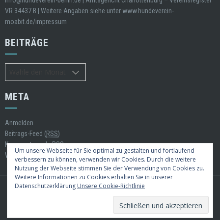
info@hundeverein-berlin.de | Amtsgericht Charlottenburg – Vereinsregister
VR 34437 B | Weitere Angaben siehe unter www.hundeverein-
moabit.de/impressum
BEITRÄGE
Beiträge
META
Anmelden
Beitrags-Feed (
RSS
)
Kommentare als
RSS
Um unsere Webseite für Sie optimal zu gestalten und fortlaufend
WordPress.org
verbessern zu können, verwenden wir Cookies. Durch die weitere
Nutzung der Webseite stimmen Sie der Verwendung von Cookies zu.
Weitere Informationen zu Cookies erhalten Sie in unserer
Datenschutzerklärung
Unsere Cookie-Richtlinie
WordPress Theme
|
Square
by Hash Themes